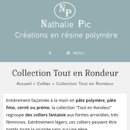
Skip
to
content
0
MENU
Collection Tout en Rondeur
Accueil
»
Collier
»
Collection Tout en Rondeur
Entièrement façonnée à la main en
pâte polymère, pâte
fimo, cernit ou prémo
, la collection “Tout en Rondeur”
regroupe
des colliers fantaisie
aux formes arrondies, très
féminines. Extrêmement légers, ces colliers peuvent être
portés toute la journée sans aucune gêne.